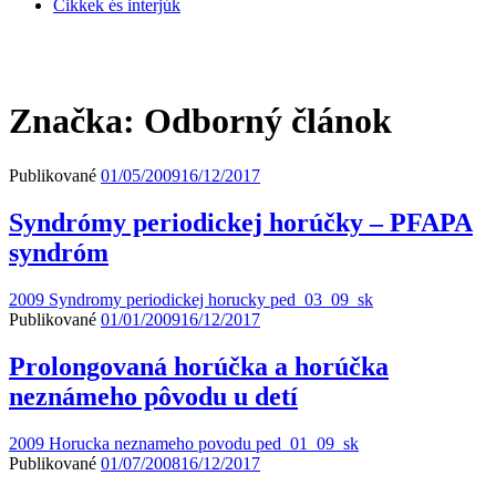
Cikkek és interjúk
Značka:
Odborný článok
Publikované
01/05/2009
16/12/2017
Syndrómy periodickej horúčky – PFAPA
syndróm
2009 Syndromy periodickej horucky ped_03_09_sk
Publikované
01/01/2009
16/12/2017
Prolongovaná horúčka a horúčka
neznámeho pôvodu u detí
2009 Horucka neznameho povodu ped_01_09_sk
Publikované
01/07/2008
16/12/2017