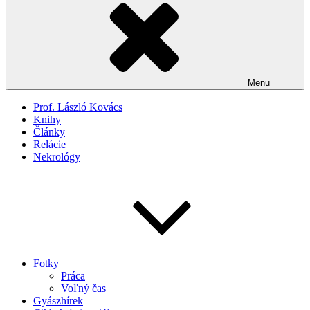
Menu
Prof. László Kovács
Knihy
Články
Relácie
Nekrológy
Fotky
Práca
Voľný čas
Gyászhírek