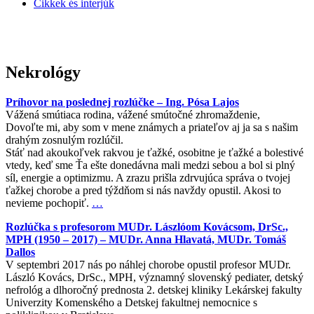
Cikkek és interjúk
Nekrológy
Príhovor na poslednej rozlúčke – Ing. Pósa Lajos
Vážená smútiaca rodina, vážené smútočné zhromaždenie,
Dovoľte mi, aby som v mene známych a priateľov aj ja sa s našim
drahým zosnulým rozlúčil.
Stáť nad akoukoľvek rakvou je ťažké, osobitne je ťažké a bolestivé
vtedy, keď sme Ťa ešte donedávna mali medzi sebou a bol si plný
síl, energie a optimizmu. A zrazu prišla zdrvujúca správa o tvojej
ťažkej chorobe a pred týždňom si nás navždy opustil. Akosi to
nevieme pochopiť.
…
Rozlúčka s profesorom MUDr. Lászlóom Kovácsom, DrSc.,
MPH (1950 – 2017) – MUDr. Anna Hlavatá, MUDr. Tomáš
Dallos
V septembri 2017 nás po náhlej chorobe opustil profesor MUDr.
László Kovács, DrSc., MPH, významný slovenský pediater, detský
nefrológ a dlhoročný prednosta 2. detskej kliniky Lekárskej fakulty
Univerzity Komenského a Detskej fakultnej nemocnice s