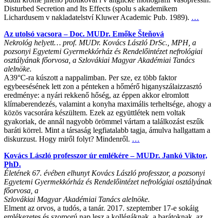
Disturbed Secretion and Its Effects (spolu s akademikem
Lichardusem v nakladatelství Kluwer Academic Pub. 1989).
…
Az utolsó vacsora – Doc. MUDr. Emőke Šteňová
Nekrológ helyett… prof. MUDr. Kovács László DrSc., MPH, a
pozsonyi Egyetemi Gyermekkórház és Rendelőintézet nefrológiai
osztályának főorvosa, a Szlovákiai Magyar Akadémiai Tanács
alelnöke.
A39°C-ra kúszott a nappalimban. Per sze, ez több faktor
egybeesésének lett zon a pénteken a hőmérő higanyszálaizzasztó
eredménye: a nyári rekkenő hőség, az éppen akkor elromlott
klímaberendezés, valamint a konyha maximális terheltsége, ahogy a
közös vacsorára készültem. Ezek az együttlétek nem voltak
gyakoriak, de annál nagyobb örömmel vártam a találkozást eszűk
baráti körrel. Mint a társaság legfiatalabb tagja, ámulva hallgattam a
diskurzust. Hogy miről folyt? Mindenről.
…
Kovács László professzor úr emlékére – MUDr. Jankó Viktor,
PhD.
Életének 67. évében elhunyt Kovács László professzor, a pozsonyi
Egyetemi Gyermekkórház és Rendelőintézet nefrológiai osztályának
főorvosa, a
Szlovákiai Magyar Akadémiai Tanács alelnöke.
Elment az orvos, a tudós, a tanár. 2017. szeptember 17-e sokáig
emlékezetes és szomorú nap lesz a kollégáknak, a barátoknak, az