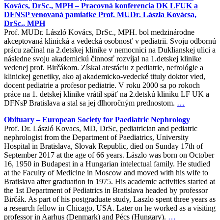
Kovács, DrSc., MPH – Pracovná konferencia DK LFUK a
DFNSP venovaná pamiatke Prof. MUDr. Lászla Kovácsa,
DrSc., MPH
Prof. MUDr. László Kovács, DrSc., MPH. bol medzinárodne
akceptovaná klinická a vedecká osobnosť v pediatrii. Svoju odbornú
prácu začínal na 2.detskej klinike v nemocnici na Duklianskej ulici a
následne svoju akademickú činnosť rozvíjal na 1.detskej klinike
vedenej prof. Birčákom. Získal atestáciu z pediatrie, nefrológie a
klinickej genetiky, ako aj akademicko-vedecké tituly doktor vied,
docent pediatrie a profesor pediatrie. V roku 2000 sa po rokoch
práce na 1. detskej klinike vrátil späť na 2.detskú kliniku LF UK a
DFNsP Bratislava a stal sa jej dlhoročným prednostom.
…
Obituary – European Society for Paediatric Nephrology
Prof. Dr. László Kovacs, MD, DrSc, pediatrician and pediatric
nephrologist from the Department of Paediatrics, University
Hospital in Bratislava, Slovak Republic, died on Sunday 17th of
September 2017 at the age of 66 years. Lászlo was born on October
16, 1950 in Budapest in a Hungarian intelectual family. He studied
at the Faculty of Medicine in Moscow and moved with his wife to
Bratislava after graduation in 1975. His academic activities started at
the 1st Department of Pediatrics in Bratislava headed by professor
Birčák. As part of his postgraduate study, Laszlo spent three years as
a research fellow in Chicago, USA. Later on he worked as a visiting
professor in Aarhus (Denmark) and Pécs (Hungary).
…