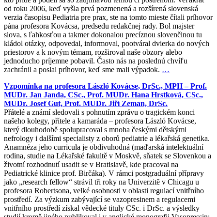
od roku 2006, keď vyšla prvá pozmenená a rozšírená slovenská
verzia časopisu Pediatria pre prax, ste na tomto mieste čítali príhovor
pána profesora Kovácsa, predsedu redakčnej rady. Bol majster
slova, s ľahkosťou a takmer dokonalou precíznou slovenčinou tu
kládol otázky, odpovedal, informoval, pootváral dvierka do nových
priestorov a k novým témam, rozširoval naše obzory alebo
jednoducho príjemne pobavil. Často nás na poslednú chvíľu
zachránil a poslal príhovor, keď sme mali výpadok.
…
Vzpomínka na profesora László Kovácse, DrSc., MPH – Prof.
MUDr. Jan Janda, CSc., Prof. MUDr. Hana Hrstková, CSc.,
MUDr. Josef Gut, Prof. MUDr. Jiří Zeman, DrSc.
Přátelé a známí sledovali s pohnutím zprávu o tragickém konci
našeho kolegy, přítele a kamaráda – profesora László Kovácse,
který dlouhodobě spolupracoval s mnoha českými dětskými
nefrology i dalšími specialisty z oborů pediatrie a lékařská genetika.
Anamnéza jeho curricula je obdivuhodná (maďarská intelektuální
rodina, studie na Lékařské fakultě v Moskvě, sňatek se Slovenkou a
životní rozhodnutí usadit se v Bratislavě, kde pracoval na
Pediatrické klinice prof. Birčáka). V rámci postgraduální přípravy
jako „research fellow“ strávil tři roky na Univerzitě v Chicagu u
profesora Robertsona, velké osobnosti v oblasti regulací vnitřního
prostředí. Za výzkum zabývající se vazopresinem a regulacemi
vnitřního prostředí získal vědecké tituly CSc. i DrSc. a výsledky
studií kromě jiného publikoval i v anglické monografii Vasopressin: