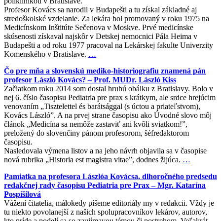
poliklinikou v Bratislave.
Profesor Kovács sa narodil v Budapešti a tu získal základné aj
stredoškolské vzdelanie. Za lekára bol promovaný v roku 1975 na
Medicínskom Inštitúte Sečenova v Moskve. Prvé medicínske
skúsenosti získaval najskôr v Detskej nemocnici Pála Heima v
Budapešti a od roku 1977 pracoval na Lekárskej fakulte Univerzity
Komenského v Bratislave.
…
Čo pre mňa a slovenskú mediko-historiografiu znamená pán
profesor László Kovács? – Prof. MUDr. László Kiss
Začiatkom roku 2014 som dostal hrubú obálku z Bratislavy. Bolo v
nej 6. číslo časopisu Pediatria pre prax s krátkym, ale srdce hrejúcim
venovaním „Tisztelettel és barátsággal (s úctou a priateľstvom),
Kovács László”. A na prvej strane časopisu ako Úvodné slovo môj
článok „Medicína sa nemôže zastaviť ani kvôli sviatkom!”,
preložený do slovenčiny pánom profesorom, šéfredaktorom
časopisu.
Nasledovala výmena listov a na jeho návrh objavila sa v časopise
nová rubrika „Historia est magistra vitae”, dodnes žijúca.
…
Pamiatka na profesora Lászlóa Kovácsa, dlhoročného predsedu
redakčnej rady časopisu Pediatria pre Prax – Mgr. Katarína
Pospíšilová
Vážení čitatelia, málokedy píšeme editoriály my v redakcii. Vždy je
tu niekto povolanejší z našich spolupracovníkov lekárov, autorov,
kto príde a podelí sa so zaujímavou témou či postrehom. Veľakrát