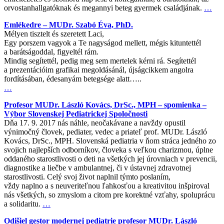
orvostanhallgatóknak és megannyi beteg gyermek családjának.
…
Emlékedre – MUDr. Szabó Éva, PhD.
Mélyen tisztelt és szeretett Laci,
Egy porszem vagyok a Te nagyságod mellett, mégis kituntettél
a barátságoddal, figyeltél rám.
Mindig segítettél, pedig meg sem mertelek kérni rá. Segítettél
a prezentációim grafikai megoldásánál, újságcikkem angolra
fordításában, édesanyám betegsége alatt…..
…
Profesor MUDr. László Kovács, DrSc., MPH – spomienka –
Výbor Slovenskej Pediatrickej Spoločnosti
Dňa 17. 9. 2017 nás náhle, neočakávane a navždy opustil
výnimočný človek, pediater, vedec a priateľ prof. MUDr. László
Kovács, DrSc., MPH. Slovenská pediatria v ňom stráca jedného zo
svojich najlepších odborníkov, človeka s veľkou charizmou, úplne
oddaného starostlivosti o deti na všetkých jej úrovniach v prevencii,
diagnostike a liečbe v ambulantnej, či v ústavnej zdravotnej
starostlivosti. Celý svoj život naplnil týmto poslaním,
vždy naplno a s neuveriteľnou ľahkosťou a kreativitou inšpiroval
nás všetkých, so zmyslom a citom pre korektné vzťahy, spoluprácu
a solidaritu.
…
Odišiel gestor modernej pediatrie profesor MUDr. László