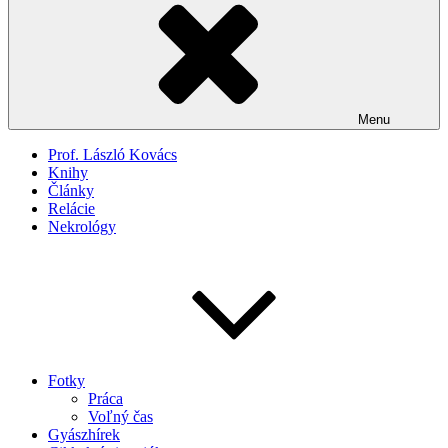
Menu
Prof. László Kovács
Knihy
Články
Relácie
Nekrológy
Fotky
Práca
Voľný čas
Gyászhírek