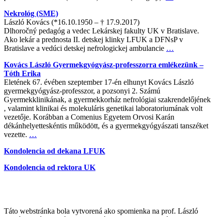
Nekrológ (SME)
László Kovács (*16.10.1950 – † 17.9.2017)
Dlhoročný pedagóg a vedec Lekárskej fakulty UK v Bratislave.
Ako lekár a prednosta II. detskej klinky LFUK a DFNsP v
Bratislave a vedúci detskej nefrologickej ambulancie
…
Kovács László Gyermekgyógyász-professzorra emlékezünk –
Tóth Erika
Eletének 67. évében szeptember 17-én elhunyt Kovács László
gyermekgyógyász-professzor, a pozsonyi 2. Számú
Gyermekklinikának, a gyermekkorház nefrológiai szakrendelőjének
, valamint klinikai és molekuláris genetikai laboratoriumának volt
vezetője. Korábban a Comenius Egyetem Orvosi Karán
dékánhelyetteskéntis működött, és a gyermekgyógyászati tanszéket
vezette.
…
Kondolencia od dekana LFUK
Kondolencia od rektora UK
Táto webstránka bola vytvorená ako spomienka na prof. László