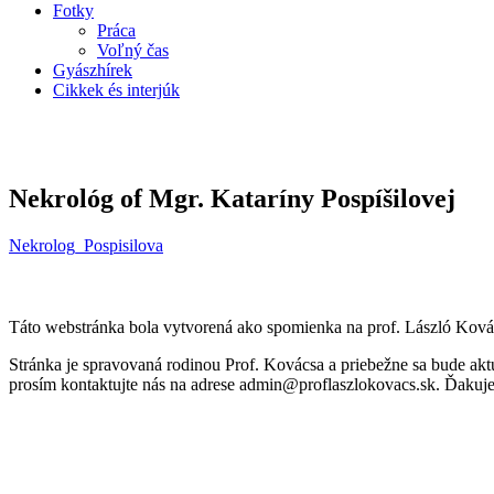
Fotky
Práca
Voľný čas
Gyászhírek
Cikkek és interjúk
Nekrológ of Mgr. Kataríny Pospíšilovej
Nekrolog_Pospisilova
Táto webstránka bola vytvorená ako spomienka na prof. László Ková
Stránka je spravovaná rodinou Prof. Kovácsa a priebežne sa bude aktua
prosím kontaktujte nás na adrese admin@
proflaszlokovacs.sk. Ďakuj