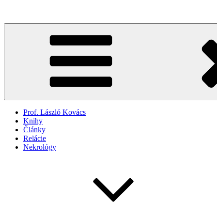
Prejsť
na
obsah
Prof. László Kovács
Knihy
Články
Relácie
Nekrológy