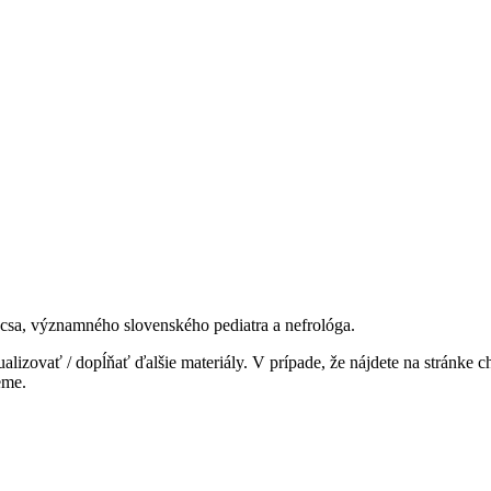
csa, významného slovenského pediatra a nefrológa.
lizovať / dopĺňať ďalšie materiály. V prípade, že nájdete na stránke c
eme.